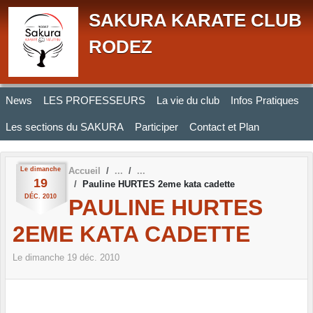
Panneau de gestion des cookies
SAKURA KARATE CLUB
RODEZ
News
LES PROFESSEURS
La vie du club
Infos Pratiques
Les sections du SAKURA
Participer
Contact et Plan
Le
dimanche
Accueil
19
Pauline HURTES 2eme kata cadette
DÉC.
2010
PAULINE HURTES
2EME KATA CADETTE
Le
dimanche
19
déc.
2010