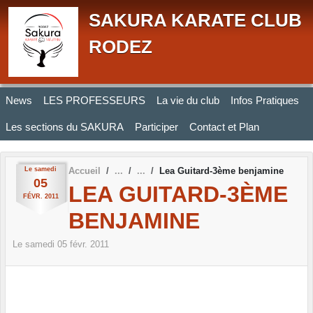
Panneau de gestion des cookies
SAKURA KARATE CLUB
RODEZ
News
LES PROFESSEURS
La vie du club
Infos Pratiques
Les sections du SAKURA
Participer
Contact et Plan
Le
samedi
Accueil
Lea Guitard-3ème benjamine
05
LEA GUITARD-3ÈME
FÉVR.
2011
BENJAMINE
Le
samedi
05
févr.
2011