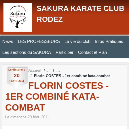
Panneau de gestion des cookies
SAKURA KARATE CLUB
RODEZ
News
LES PROFESSEURS
La vie du club
Infos Pratiques
Les sections du SAKURA
Participer
Contact et Plan
Le
dimanche
Accueil
20
Florin COSTES - 1er combiné kata-combat
FÉVR.
2011
FLORIN COSTES -
1ER COMBINÉ KATA-
COMBAT
Le
dimanche
20
févr.
2011