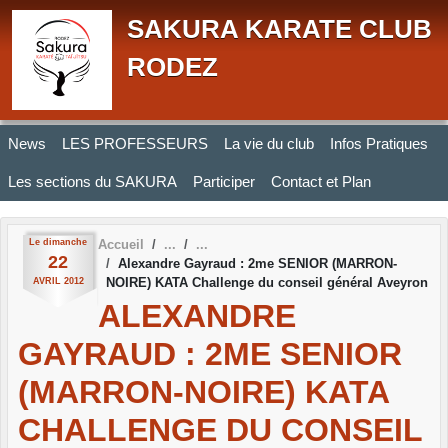
Panneau de gestion des cookies
SAKURA KARATE CLUB
RODEZ
News
LES PROFESSEURS
La vie du club
Infos Pratiques
Les sections du SAKURA
Participer
Contact et Plan
Le
dimanche
Accueil
22
Alexandre Gayraud : 2me SENIOR (MARRON-
NOIRE) KATA Challenge du conseil général Aveyron
AVRIL
2012
ALEXANDRE
GAYRAUD : 2ME SENIOR
(MARRON-NOIRE) KATA
CHALLENGE DU CONSEIL