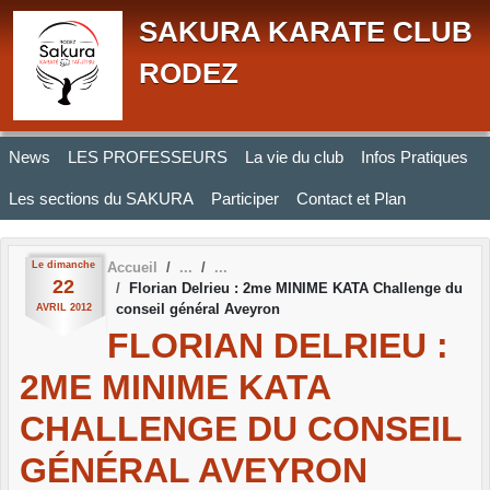
Panneau de gestion des cookies
SAKURA KARATE CLUB
RODEZ
News
LES PROFESSEURS
La vie du club
Infos Pratiques
Les sections du SAKURA
Participer
Contact et Plan
Le
dimanche
Accueil
22
Florian Delrieu : 2me MINIME KATA Challenge du
conseil général Aveyron
AVRIL
2012
FLORIAN DELRIEU :
2ME MINIME KATA
CHALLENGE DU CONSEIL
GÉNÉRAL AVEYRON