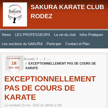
Panneau de gestion des cookies
SAKURA KARATE CLUB
RODEZ
News
LES PROFESSEURS
La vie du club
Infos Pratiques
Les sections du SAKURA
Participer
Contact et Plan
Le
vendredi
Accueil
18
EXCEPTIONNELLEMENT PAS DE COURS DE
KARATE
NOV.
2016
EXCEPTIONNELLEMENT
PAS DE COURS DE
KARATE
Le
vendredi
18
nov.
2016
de 18h30 à 20h