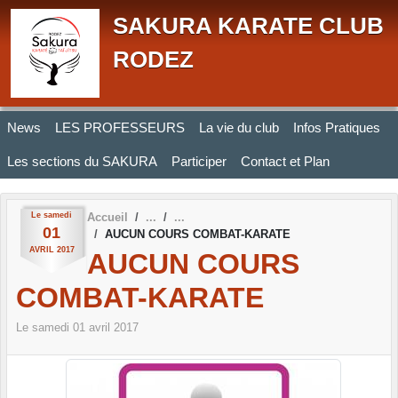
Panneau de gestion des cookies
SAKURA KARATE CLUB
RODEZ
News
LES PROFESSEURS
La vie du club
Infos Pratiques
Les sections du SAKURA
Participer
Contact et Plan
Le
samedi
Accueil
01
AUCUN COURS COMBAT-KARATE
AVRIL
2017
AUCUN COURS
COMBAT-KARATE
Le
samedi
01
avril
2017