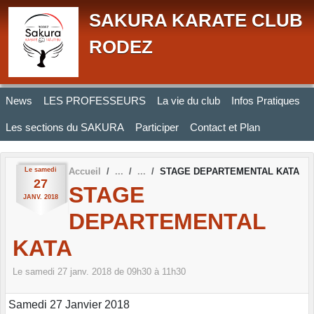
Panneau de gestion des cookies
SAKURA KARATE CLUB
RODEZ
News
LES PROFESSEURS
La vie du club
Infos Pratiques
Les sections du SAKURA
Participer
Contact et Plan
Le
samedi
Accueil
STAGE DEPARTEMENTAL KATA
27
STAGE
JANV.
2018
DEPARTEMENTAL
KATA
Le
samedi
27
janv.
2018
de 09h30 à 11h30
Samedi 27 Janvier 2018