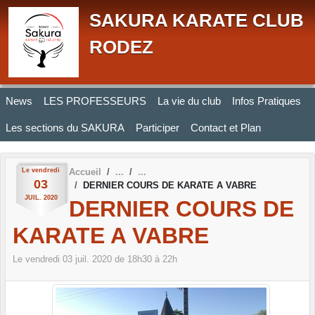
Panneau de gestion des cookies
SAKURA KARATE CLUB
RODEZ
News
LES PROFESSEURS
La vie du club
Infos Pratiques
Les sections du SAKURA
Participer
Contact et Plan
Le
vendredi
Accueil
03
DERNIER COURS DE KARATE A VABRE
JUIL.
2020
DERNIER COURS DE
KARATE A VABRE
Le
vendredi
03
juil.
2020
de 18h30 à 22h