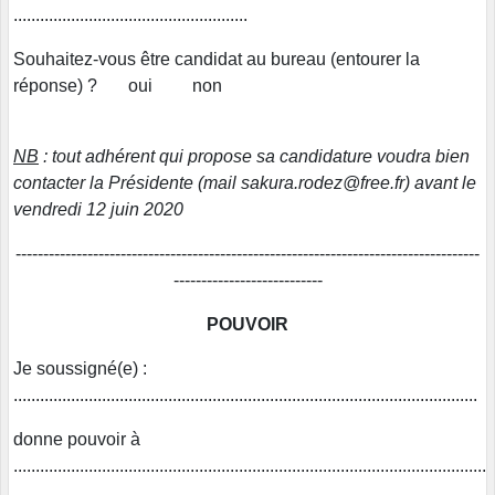
.....................................................
Souhaitez-vous être candidat au bureau (entourer la
réponse) ? oui non
NB
: tout adhérent qui propose sa candidature voudra bien
contacter la Présidente (mail sakura.rodez@free.fr) avant le
vendredi 12 juin 2020
------------------------------------------------------------------------------------
---------------------------
POUVOIR
Je soussigné(e) :
.........................................................................................................
donne pouvoir à
...........................................................................................................