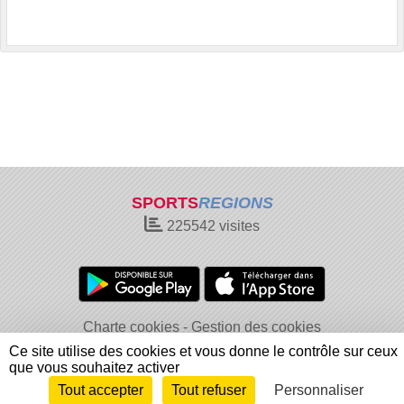
SPORTS
REGIONS
225542
visites
Charte cookies
Gestion des cookies
Informations légales
Signaler un contenu inapproprié
Ce site utilise des cookies et vous donne le contrôle sur ceux
que vous souhaitez activer
Tout accepter
Tout refuser
Personnaliser
Envie de participer ?
Connexion