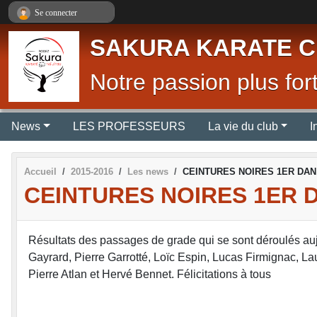
Panneau de gestion des cookies
Se connecter
SAKURA KARATE C
Notre passion plus fort
News
LES PROFESSEURS
La vie du club
I
Accueil
2015-2016
Les news
CEINTURES NOIRES 1ER DAN
CEINTURES NOIRES 1ER 
Résultats des passages de grade qui se sont déroulés au
Gayrard, Pierre Garrotté, Loïc Espin, Lucas Firmignac, La
Pierre Atlan et Hervé Bennet. Félicitations à tous