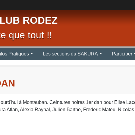
LUB RODEZ
e que tout !!
nfos Pratiques
Les sections du SAKURA
Participer
DAN
jourd'hui à Montauban. Ceintures noires 1er dan pour Elise L
ura Atlan, Alexia Raynal, Julien Barthe, Frederic Mateu, Nicola