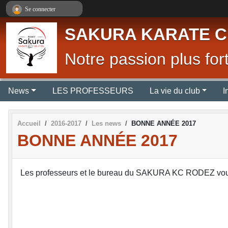
Panneau de gestion des cookies
Se connecter
SAKURA KARATE C
Notre passion plus fort
News
LES PROFESSEURS
La vie du club
I
Accueil
2016-2017
Les news
BONNE ANNÉE 2017
BONNE ANNÉE 2017
Les professeurs et le bureau du SAKURA KC RODEZ vous